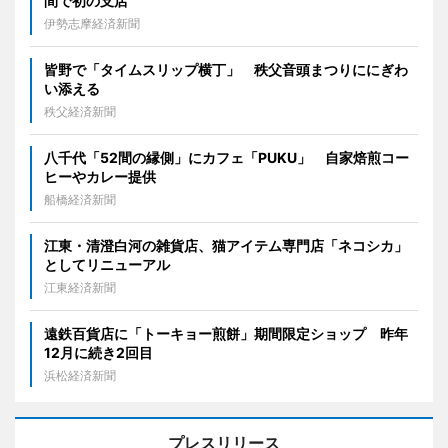
間で初の支店
伊勢志摩経済新聞
皆野で「タイムスリップ横丁」 秩父音頭まつりににぎわ
い添える
秩父経済新聞
八千代「52間の縁側」にカフェ「PUKU」 自家焙煎コー
ヒーやカレー提供
船橋経済新聞
江東・清澄白河の雑貨店、猫アイテム専門店「ネコシカ」
としてリニューアル
江東経済新聞
遠鉄百貨店に「トーキョー煎餅」期間限定ショップ 昨年
12月に続き2回目
浜松経済新聞
プレスリリース