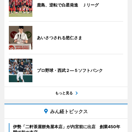
鹿島、逆転で白星発進 Ｊリーグ
あいさつされる悠仁さま
プロ野球・西武２―５ソフトバンク
もっと見る
みん経トピックス
伊勢「二軒茶屋餅角屋本店」が内宮前に出店 創業450年