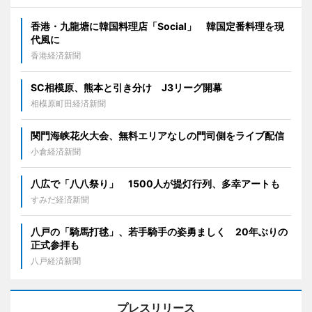
香港・九龍塘に韓国料理店「Social」 韓国定番料理を現
代風に
香港経済新聞
SC相模原、熊本と引き分け J3リーグ開幕
相模原町田経済新聞
関門海峡花火大会、無料エリアなしの門司側をライブ配信
小倉経済新聞
八広で「八八祭り」 1500人が提灯行列、多幸アートも
すみだ経済新聞
八戸の「騎馬打毬」、若手騎手の姿勇ましく 20年ぶりの
正式参拝も
八戸経済新聞
プレスリリース