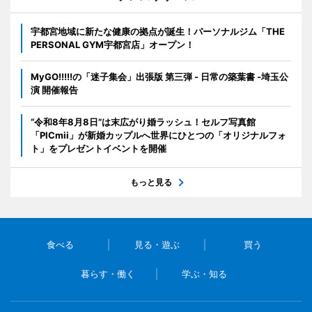
宇都宮地域に新たな健康の拠点が誕生！パーソナルジム「THE
PERSONAL GYM宇都宮店」オープン！
MyGO!!!!!の「迷子集会」出張版 第三弾 - 日常の築葉書 -埼玉公
演 開催報告
“令和8年8月8日”は末広がり婚ラッシュ！セルフ写真館
「PICmii」が新婚カップルへ世界にひとつの「オリジナルフォ
ト」をプレゼントイベントを開催
もっと見る
食べる
見る・遊ぶ
買う
暮らす・働く
学ぶ・知る