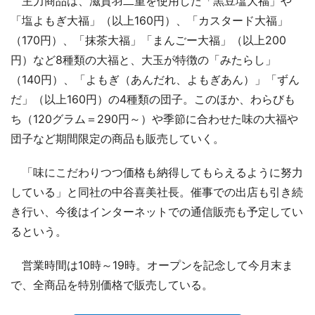
主力商品は、滋賀羽二重を使用した「黒豆塩大福」や
「塩よもぎ大福」（以上160円）、「カスタード大福」
（170円）、「抹茶大福」「まんごー大福」（以上200
円）など8種類の大福と、大玉が特徴の「みたらし」
（140円）、「よもぎ（あんだれ、よもぎあん）」「ずん
だ」（以上160円）の4種類の団子。このほか、わらびも
ち（120グラム＝290円～）や季節に合わせた味の大福や
団子など期間限定の商品も販売していく。
「味にこだわりつつ価格も納得してもらえるように努力
している」と同社の中谷喜美社長。催事での出店も引き続
き行い、今後はインターネットでの通信販売も予定してい
るという。
営業時間は10時～19時。オープンを記念して今月末ま
で、全商品を特別価格で販売している。