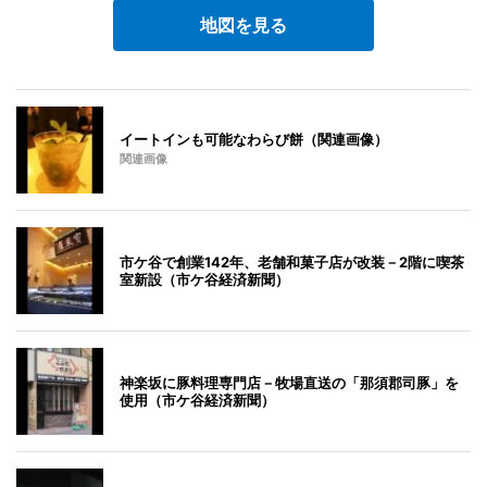
地図を見る
イートインも可能なわらび餅（関連画像）
関連画像
市ケ谷で創業142年、老舗和菓子店が改装－2階に喫茶
室新設（市ケ谷経済新聞）
神楽坂に豚料理専門店－牧場直送の「那須郡司豚」を
使用（市ケ谷経済新聞）