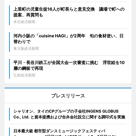
上里町の児童生徒16人が町長らと意見交換 議場で町への
提案、再質問も
本庄経済新聞
河内小阪の「cuisine HAGI」が2周年 旬の食材使い、日
替わりで
東大阪経済新聞
平川・長谷川鉄工が全国大会一次審査に挑む 浮世絵を10
層の鋼板で再現
弘前経済新聞
プレスリリース
シャリオン、タイのCPグループの子会社INGENS GLOBUS
Co., Ltd. と資本提携および合弁会社設立に関する調印式を実施
日本最大級 都市型ダンスミュージックフェスティバ