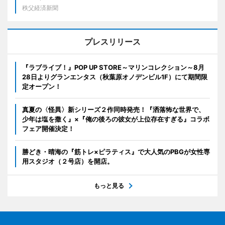
秩父経済新聞
プレスリリース
『ラブライブ！』POP UP STORE～マリンコレクション～8月
28日よりグランエンタス（秋葉原オノデンビル1F）にて期間限
定オープン！
真夏の〈怪異〉新シリーズ２作同時発売！『洒落怖な世界で、
少年は塩を撒く』×『俺の後ろの彼女が上位存在すぎる』コラボ
フェア開催決定！
勝どき・晴海の『筋トレ×ピラティス』で大人気のPBGが女性専
用スタジオ（２号店）を開店。
もっと見る