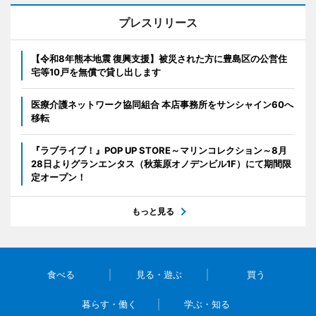
プレスリリース
【令和8年熊本地震 復興支援】被災された方に豊島区の公営住
宅等10戸を無償で貸し出します
医療介護ネットワーク協同組合 本店事務所をサンシャイン60へ
移転
『ラブライブ！』POP UP STORE～マリンコレクション～8月
28日よりグランエンタス（秋葉原オノデンビル1F）にて期間限
定オープン！
もっと見る
食べる
見る・遊ぶ
買う
暮らす・働く
学ぶ・知る