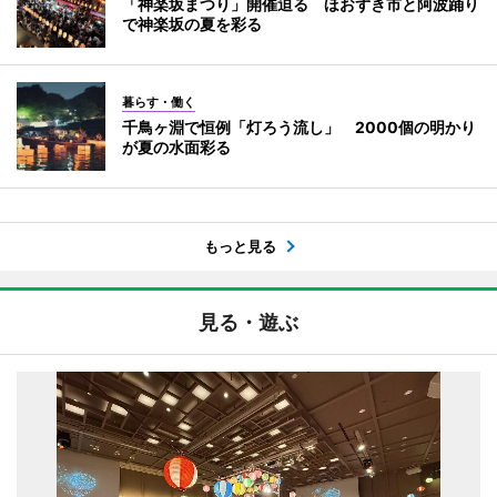
「神楽坂まつり」開催迫る ほおずき市と阿波踊り
で神楽坂の夏を彩る
暮らす・働く
千鳥ヶ淵で恒例「灯ろう流し」 2000個の明かり
が夏の水面彩る
もっと見る
見る・遊ぶ