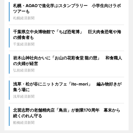
札幌・AOAOで進化学ぶスタンプラリー 小学生向けラボ
ツアーも
札幌経済新聞
千葉県立中央博物館で「ちば恐竜博」 巨大肉食恐竜や海
の捕食者も
千葉経済新聞
岩木山神社向かいに「お山の花彩食堂 龍の憩」 和食職人
の夫婦が経営
弘前経済新聞
浅草・松が谷にニットカフェ「ito-mori」 編み物好きが
集う場に
浅草経済新聞
北習志野の老舗精肉店「鳥吉」が創業170周年 幕末から
続くのれん守る
船橋経済新聞