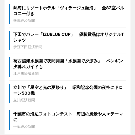
熱海にリゾートホテル「ヴィラージュ熱海」 全82室バル
コニー付き
熱海経済新聞
下田でバレー「IZUBLUE CUP」 優勝賞品はオリジナルT
シャツ
伊豆下田経済新聞
葛西臨海水族園で夜間開園「水族園で夕涼み」 ペンギン
夕暮れガイドも
江戸川経済新聞
立川で「星空と光の夏祭り」 昭和記念公園の夜空にドロ
ーン500機
立川経済新聞
千葉市の海辺フォトコンテスト 海辺の風景や人々テーマ
に
千葉経済新聞