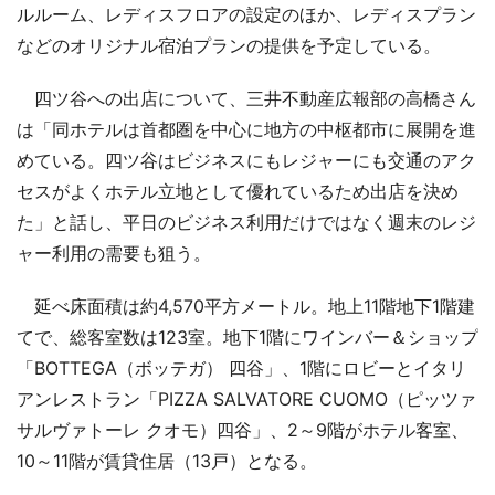
ルルーム、レディスフロアの設定のほか、レディスプラン
などのオリジナル宿泊プランの提供を予定している。
四ツ谷への出店について、三井不動産広報部の高橋さん
は「同ホテルは首都圏を中心に地方の中枢都市に展開を進
めている。四ツ谷はビジネスにもレジャーにも交通のアク
セスがよくホテル立地として優れているため出店を決め
た」と話し、平日のビジネス利用だけではなく週末のレジ
ャー利用の需要も狙う。
延べ床面積は約4,570平方メートル。地上11階地下1階建
てで、総客室数は123室。地下1階にワインバー＆ショップ
「BOTTEGA（ボッテガ） 四谷」、1階にロビーとイタリ
アンレストラン「PIZZA SALVATORE CUOMO（ピッツァ
サルヴァトーレ クオモ）四谷」、2～9階がホテル客室、
10～11階が賃貸住居（13戸）となる。