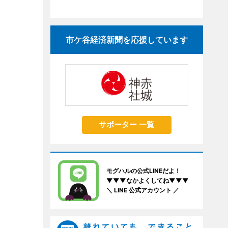
市ケ谷経済新聞を応援しています
サポーター 一覧
モグハルの公式LINEだよ！
▼▼▼なかよくしてね▼▼▼
＼ LINE 公式アカウント ／