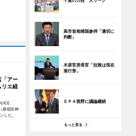
千賀の力投 大リーグ
高市首相靖国参拝「適切に
判断」
木原官房長官「拉致は現在
進行形」
店「アー
ムリエ経
ＥＰＡ視野に議論継続
UICE
（新宿区神
プンした。
もっと見る