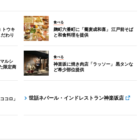
食べる
 トウキ
麹町六番町に「蕎麦成和喜」 江戸前そば
こだわり
と和食料理を提供
食べる
マルシ
神楽坂に焼き肉店「ラッソー」 黒タンな
た限定商
ど希少部位提供
世話ネパール・インドレストラン神楽坂店
ココロ」