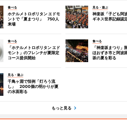
食べる
見る・遊ぶ
ホテルメトロポリタン エドモ
神楽坂「子ども阿
ントで「夏まつり」 750人
ギネス世界記録認
来場
食べる
食べる
「ホテルメトロポリタン エド
「神楽坂まつり」
モント」のフレンチが夏限定
ほおずき市と阿波
コース提供開始
坂の夏を彩る
見る・遊ぶ
千鳥ヶ淵で恒例「灯ろう流
し」 2000個の明かりが夏
の水面彩る
もっと見る