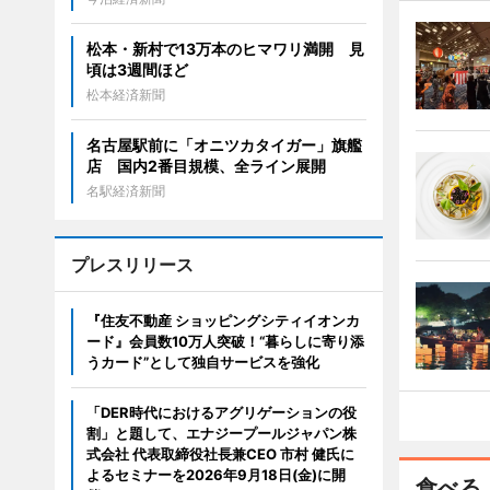
松本・新村で13万本のヒマワリ満開 見
頃は3週間ほど
松本経済新聞
名古屋駅前に「オニツカタイガー」旗艦
店 国内2番目規模、全ライン展開
名駅経済新聞
プレスリリース
『住友不動産 ショッピングシティイオンカ
ード』会員数10万人突破！“暮らしに寄り添
うカード”として独自サービスを強化
「DER時代におけるアグリゲーションの役
割」と題して、エナジープールジャパン株
式会社 代表取締役社長兼CEO 市村 健氏に
よるセミナーを2026年9月18日(金)に開
食べる