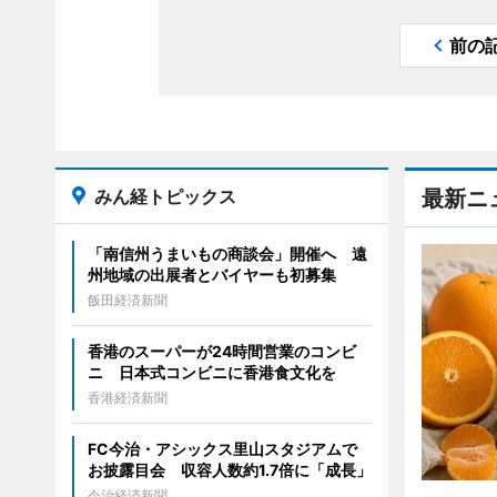
前の
みん経トピックス
最新ニ
「南信州うまいもの商談会」開催へ 遠
州地域の出展者とバイヤーも初募集
飯田経済新聞
香港のスーパーが24時間営業のコンビ
ニ 日本式コンビニに香港食文化を
香港経済新聞
FC今治・アシックス里山スタジアムで
お披露目会 収容人数約1.7倍に「成長」
今治経済新聞