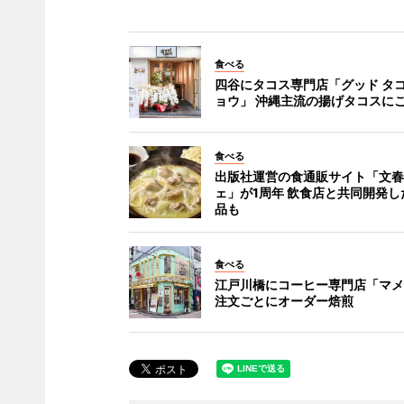
食べる
四谷にタコス専門店「グッド タコ
ョウ」 沖縄主流の揚げタコスに
食べる
出版社運営の食通販サイト「文春
ェ」が1周年 飲食店と共同開発し
品も
食べる
江戸川橋にコーヒー専門店「マメ
注文ごとにオーダー焙煎