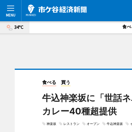
食べ
34°C
食べる
買う
牛込神楽坂に「世話
カレー40種超提供
神楽坂
レストラン
オープン
牛込神楽坂