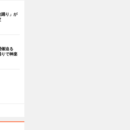
波踊り」が
定
開催迫る
踊りで神楽