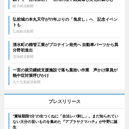
銚子経済新聞
弘前城の本丸天守が11年ぶりの「曳戻し」へ 記念イベン
トも
弘前経済新聞
清水町の精管工業がプロテイン発売へ 自動車パーツから異
分野初進出
沼津経済新聞
一宮の就労継続支援施設で落ち葉拾い作業 声かけ隊員が
熱中症対策呼びかけ
九十九里経済新聞
プレスリリース
“賞味期限1分”の生つくねに「合法レバ刺し」。まだ知られてい
ない大分の旨いものを集めた『アブラヤクマハチ』が中野に誕
生