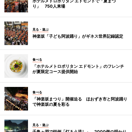
ホテルメトロポリタン エドモントで「夏まつ
り」 750人来場
見る・遊ぶ
神楽坂「子ども阿波踊り」がギネス世界記録認定
食べる
「ホテルメトロポリタン エドモント」のフレンチ
が夏限定コース提供開始
食べる
「神楽坂まつり」開催迫る ほおずき市と阿波踊り
で神楽坂の夏を彩る
見る・遊ぶ
千鳥ヶ淵で恒例「灯ろう流し」 2000個の明かり