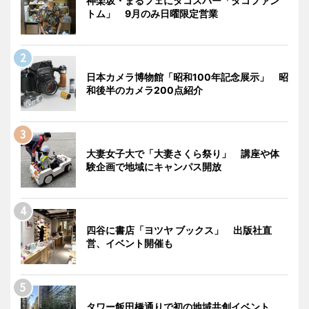
神楽坂・まるフェにタコスバー「タコファン
トム」 9月のみ日曜限定営業
日本カメラ博物館「昭和100年記念展示」 昭
和後半のカメラ200点紹介
大妻女子大で「大妻さくら祭り」 講座や体
験企画で地域にキャンパス開放
四谷に書店「ヨツヤ ブックス」 出版社直
営、イベント開催も
タワー飯田橋通りで初の地域共創イベント