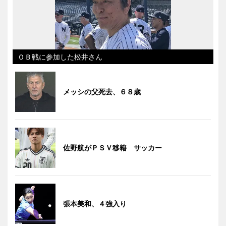
ＯＢ戦に参加した松井さん
メッシの父死去、６８歳
佐野航がＰＳＶ移籍 サッカー
張本美和、４強入り