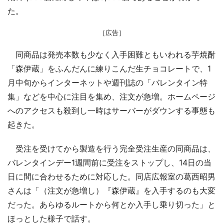
た。
［広告］
同商品は発売本数も少なく入手困難ともいわれる芋焼酎
「森伊蔵」をふんだんに練りこんだ生チョコレートで、1
月中旬からインターネットや週刊誌の「バレンタイン特
集」などを中心に注目を集め、注文が急増。ホームページ
へのアクセスも殺到し一時はサーバーがダウンする事態も
起きた。
受注を受けてから製造を行う完全受注生産の同商品は、
バレンタインデー1週間前に受注をストップし、14日の当
日に間に合わせるために対応した。同店広報室の葛西昭男
さんは「（注文が急増し）『森伊蔵』を入手するのも大変
だった。あらゆるルートから何とか入手し乗り切った」と
ほっとした様子で話す。