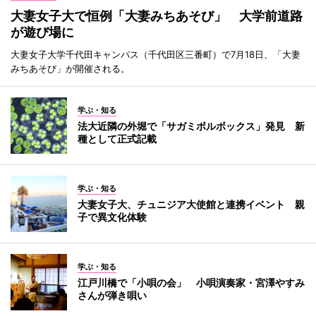
大妻女子大で恒例「大妻みちあそび」 大学前道路
が遊び場に
大妻女子大学千代田キャンパス（千代田区三番町）で7月18日、「大妻
みちあそび」が開催される。
学ぶ・知る
法大近隣の外堀で「サガミボルボックス」発見 新
種として正式記載
学ぶ・知る
大妻女子大、チュニジア大使館と連携イベント 親
子で異文化体験
学ぶ・知る
江戸川橋で「小唄の会」 小唄演奏家・宮澤やすみ
さんが弾き唄い