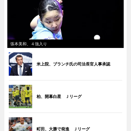
張本美和、４強入り
米上院、ブランチ氏の司法長官人事承認
柏、開幕白星 Ｊリーグ
町田、大勝で発進 Ｊリーグ