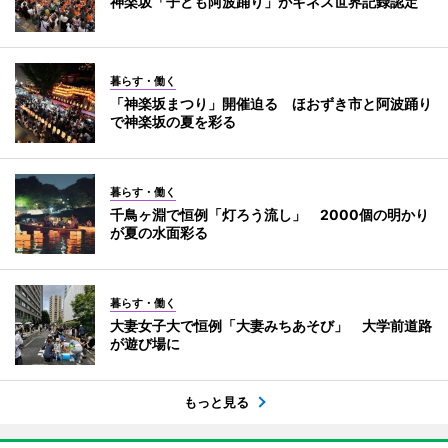
神楽坂「子ども阿波踊り」がギネス世界記録認定
暮らす・働く
「神楽坂まつり」開催迫る ほおずき市と阿波踊り
で神楽坂の夏を彩る
暮らす・働く
千鳥ヶ淵で恒例「灯ろう流し」 2000個の明かり
が夏の水面彩る
暮らす・働く
大妻女子大で恒例「大妻みちあそび」 大学前道路
が遊び場に
もっと見る