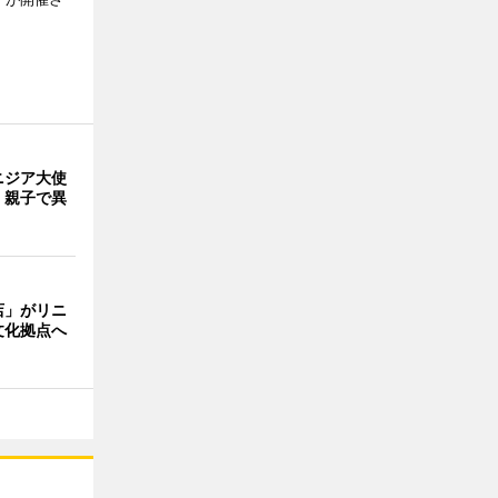
ニジア大使
 親子で異
店」がリニ
文化拠点へ