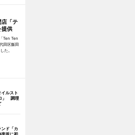
門店「テ
を提供
en Ten
千代田区飯田
ンした。
タイルスト
ロ」 調理
ど
ランド「カ
神楽坂に初