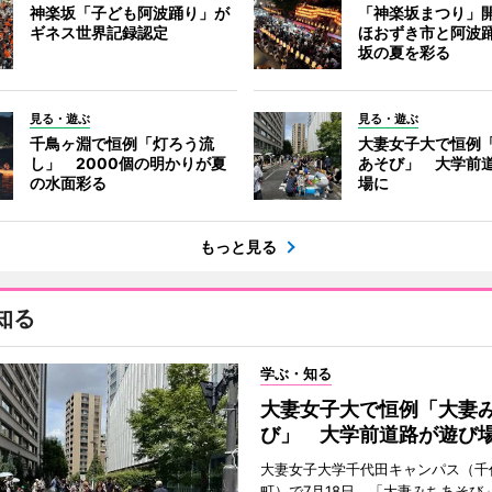
神楽坂「子ども阿波踊り」が
「神楽坂まつり」
ギネス世界記録認定
ほおずき市と阿波
坂の夏を彩る
見る・遊ぶ
見る・遊ぶ
千鳥ヶ淵で恒例「灯ろう流
大妻女子大で恒例
し」 2000個の明かりが夏
あそび」 大学前
の水面彩る
場に
もっと見る
知る
学ぶ・知る
大妻女子大で恒例「大妻
び」 大学前道路が遊び
大妻女子大学千代田キャンパス（千
町）で7月18日、「大妻みちあそび