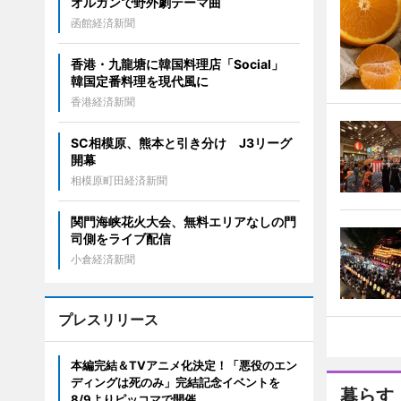
オルガンで野外劇テーマ曲
函館経済新聞
香港・九龍塘に韓国料理店「Social」
韓国定番料理を現代風に
香港経済新聞
SC相模原、熊本と引き分け J3リーグ
開幕
相模原町田経済新聞
関門海峡花火大会、無料エリアなしの門
司側をライブ配信
小倉経済新聞
プレスリリース
本編完結＆TVアニメ化決定！「悪役のエン
ディングは死のみ」完結記念イベントを
暮らす
8/9よりピッコマで開催