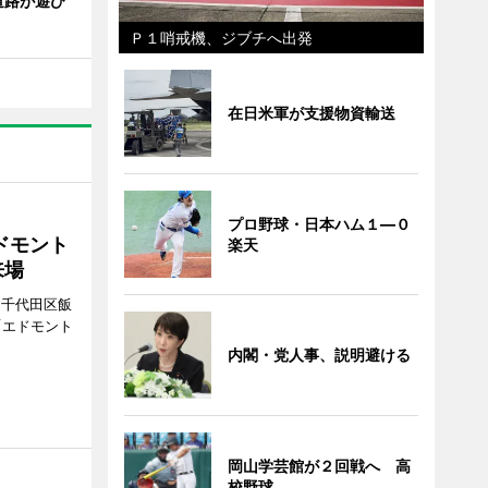
道路が遊び
Ｐ１哨戒機、ジブチへ出発
在日米軍が支援物資輸送
プロ野球・日本ハム１―０
ドモント
楽天
来場
（千代田区飯
「エドモント
内閣・党人事、説明避ける
岡山学芸館が２回戦へ 高
校野球