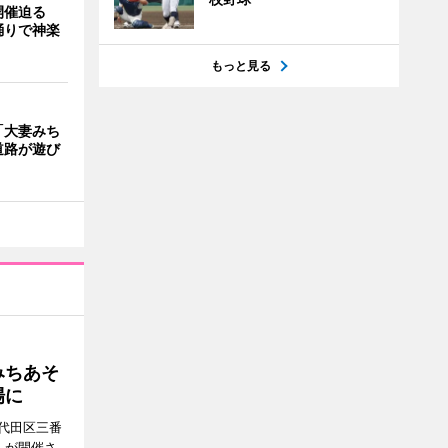
開催迫る
踊りで神楽
もっと見る
「大妻みち
道路が遊び
みちあそ
場に
代田区三番
」が開催さ