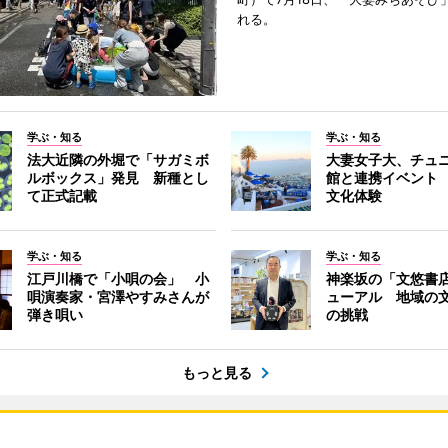
れる。
学ぶ・知る
学ぶ・知る
法大近隣の外堀で「サガミボ
大妻女子大、チュ
ルボックス」発見 新種とし
館と連携イベント
て正式記載
文化体験
学ぶ・知る
学ぶ・知る
江戸川橋で「小唄の会」 小
神楽坂の「文悠書
唄演奏家・宮澤やすみさんが
ューアル 地域の
弾き唄い
の挑戦
もっと見る