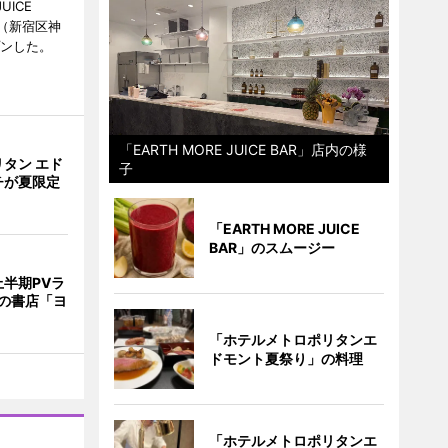
UICE
（新宿区神
プンした。
「EARTH MORE JUICE BAR」店内の様
タン エド
子
チが夏限定
「EARTH MORE JUICE
BAR」のスムージー
半期PVラ
の書店「ヨ
「ホテルメトロポリタンエ
ドモント夏祭り」の料理
「ホテルメトロポリタンエ