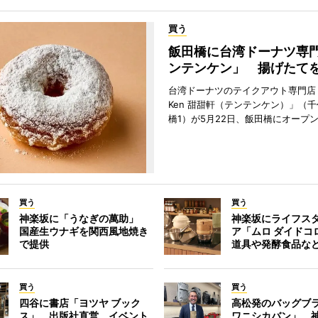
買う
飯田橋に台湾ドーナツ専
ンテンケン」 揚げたて
台湾ドーナツのテイクアウト専門店「T
Ken 甜甜軒（テンテンケン）」（
橋1）が5月22日、飯田橋にオープ
買う
買う
神楽坂に「うなぎの萬助」
神楽坂にライフス
国産生ウナギを関西風地焼き
ア「ムロ ダイドコ
で提供
道具や発酵食品な
買う
買う
四谷に書店「ヨツヤ ブック
高松発のバッグブ
ス」 出版社直営、イベント
ワニシカバン」、