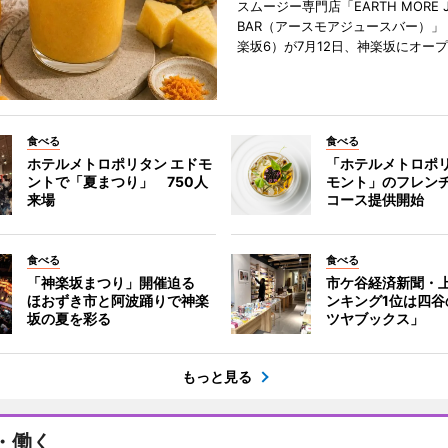
スムージー専門店「EARTH MORE J
BAR（アースモアジュースバー）」
楽坂6）が7月12日、神楽坂にオー
食べる
食べる
ホテルメトロポリタン エドモ
「ホテルメトロポリ
ントで「夏まつり」 750人
モント」のフレン
来場
コース提供開始
食べる
食べる
「神楽坂まつり」開催迫る
市ケ谷経済新聞・上
ほおずき市と阿波踊りで神楽
ンキング1位は四谷
坂の夏を彩る
ツヤブックス」
もっと見る
・働く