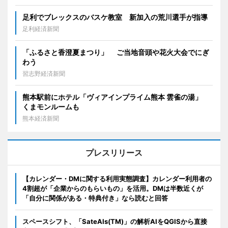
足利でブレックスのバスケ教室 新加入の荒川選手が指導
足利経済新聞
「ふるさと香澄夏まつり」 ご当地音頭や花火大会でにぎ
わう
習志野経済新聞
熊本駅前にホテル「ヴィアインプライム熊本 雲雀の湯」
くまモンルームも
熊本経済新聞
プレスリリース
【カレンダー・DMに関する利用実態調査】カレンダー利用者の
4割超が「企業からのもらいもの」を活用。DMは半数近くが
「自分に関係がある・特典付き」なら読むと回答
スペースシフト、「SateAIs(TM)」の解析AIをQGISから直接