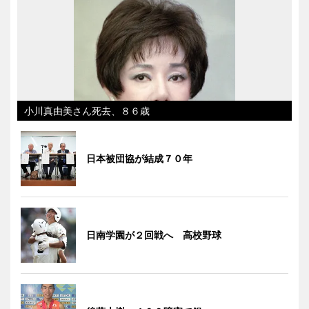
小川真由美さん死去、８６歳
日本被団協が結成７０年
日南学園が２回戦へ 高校野球