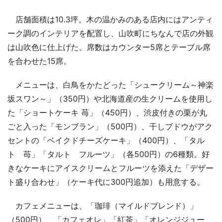
店舗面積は10.3坪。木の温かみのある店内にはアンティ
ーク調のインテリアを配置し、山吹町にちなんで店の外観
は山吹色に仕上げた。席数はカウンター5席とテーブル席
を合わせた15席。
メニューは、白鳥をかたどった「シュークリーム～神楽
坂スワン～」（350円）や北海道産の生クリームを使用し
た「ショートケーキ 苺」（450円）、渋皮付きの栗が丸
ごと入った「モンブラン」（500円）、干しブドウがアク
セントの「ベイクドチーズケーキ」（400円）、「タル
ト 苺」「タルト フルーツ」（各500円）の6種類。好
きなケーキにアイスクリームとフルーツを添えた「デザー
ト盛り合わせ」（ケーキ代に300円追加）も用意する。
カフェメニューは、「珈琲（マイルドブレンド）」
（500円）、「カフェオレ」「紅茶」「オレンジジュー