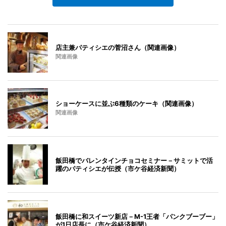
店主兼パティシエの菅沼さん（関連画像）
関連画像
ショーケースに並ぶ6種類のケーキ（関連画像）
関連画像
飯田橋でバレンタインチョコセミナー－サミットで活
躍のパティシエが伝授（市ケ谷経済新聞）
飯田橋に和スイーツ新店－M-1王者「パンクブーブー」
が1日店長に（市ケ谷経済新聞）