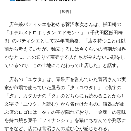
［広告］
店主兼パティシエを務める菅沼孝次さんは、飯田橋の
「ホテルメトロポリタン エドモント」（千代田区飯田橋
3）のパティシエとして24年間勤務。「店を持つことは以
前から考えていたが、独立するには今くらいの時期が限界
かなと…。この辺りで商売する人たちがみんないい顔をし
ているので、この土地にこだわって出店した」と話す。
店名の「ユウタ」は、青果店を営んでいた菅沼さんの実
家が市場で使っていた屋号の「夕（ユウタ）」（漢字の
「夕」、カタカナの「タ」のどちらにも読めることから1
文字で「ユウタ」と読む）から名付けたもの。猫2匹が並
ぶ店のロゴには「夕」の字が隠れており、「金塊」の意味
を持つ焼き菓子「フィナンシェ」を猫にちなんで小判形に
するなど、店には菅沼さんの遊び心が感じられる。