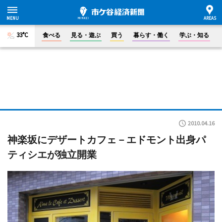
33°C
食べる
見る・遊ぶ
買う
暮らす・働く
学ぶ・知る
2010.04.16
神楽坂にデザートカフェ－エドモント出身パ
ティシエが独立開業