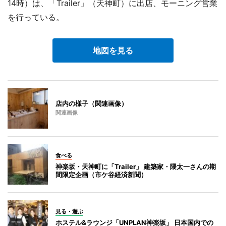
14時）は、「Trailer」（天神町）に出店、モーニング営業
を行っている。
地図を見る
店内の様子（関連画像）
関連画像
食べる
神楽坂・天神町に「Trailer」 建築家・隈太一さんの期
間限定企画（市ケ谷経済新聞）
見る・遊ぶ
ホステル&ラウンジ「UNPLAN神楽坂」 日本国内での