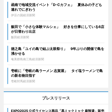
函南で地域交流イベント「D-Cカフェ」 夏休みの子ども
連れでにぎわう
伊豆の国経済新聞
飯田で「小さな体験マルシェ」 好きを仕事にしている6店
が日替わり出店
飯田経済新聞
徳之島「ユイの島で結ぶ太鼓祭り」 9年ぶりの開催で島を
沸かせる
奄美群島南三島経済新聞
壱岐に「壱岐の島ラーメン 志賀屋」 タイ塩ラーメンで島
の新名物目指す
壱岐対馬経済新聞
プレスリリース
EXPO2025 公式ライセンス商品「黒ミャクミャク 麻辣湯」販売