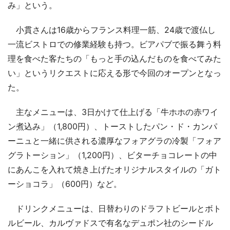
み」という。
小貫さんは16歳からフランス料理一筋、24歳で渡仏し
一流ビストロでの修業経験も持つ。ビアパブで振る舞う料
理を食べた客たちの「もっと手の込んだものを食べてみた
い」というリクエストに応える形で今回のオープンとなっ
た。
主なメニューは、3日かけて仕上げる「牛ホホの赤ワイ
ン煮込み」（1,800円）、トーストしたパン・ド・カンパ
ーニュと一緒に供される濃厚なフォアグラの冷製「フォア
グラトーション」（1,200円）、ビターチョコレートの中
にあんこを入れて焼き上げたオリジナルスタイルの「ガト
ーショコラ」（600円）など。
ドリンクメニューは、日替わりのドラフトビールとボト
ルビール、カルヴァドスで有名なデュポン社のシードル