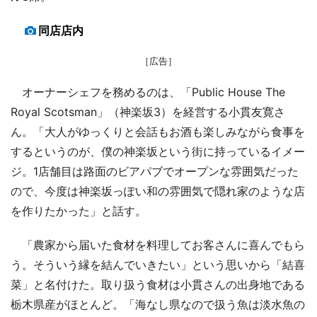
同店店内
［広告］
オーナーシェフを務めるのは、「Public House The
Royal Scotsman」（神楽坂3）を経営する小貫友寛さ
ん。「大人がゆっくりと会話もお酒も楽しみながら食事を
するというのが、僕の神楽坂という街に持っているイメー
ジ。1店舗目は路面のビアパブでオープンな雰囲気だった
ので、今度は神楽坂っぽい和の雰囲気で隠れ家のような店
を作りたかった」と話す。
「農家から届いた食材を料理してお客さんに喜んでもら
う。そういう縁を結んでいきたい」という思いから「結喜
菜」と名付けた。取り扱う食材は小貫さんの出身地である
栃木県産がほとんど。「海なし県なので扱う魚は淡水魚の