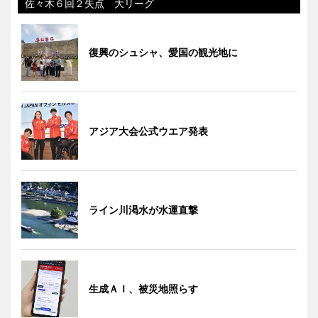
佐々木６回２失点 大リーグ
復興のシュシャ、愛国の観光地に
アジア大会公式ウエア発表
ライン川渇水が水運直撃
生成ＡＩ、被災地照らす