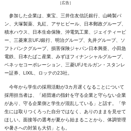
［広告］
参加した企業は、東宝、三井住友信託銀行、山崎製パ
ン、大塚製薬、丸紅、アサヒビール、日本郵政グループ、
積水ハウス、日本生命保険、沖電気工業、ジェイティービ
ー、三菱東京UFJ銀行、明治グループ、丸井グループ、ソ
フトバンクグループ、損害保険ジャパン日本興亜、小田急
電鉄、日本たばこ産業、みずほフィナンシャルグループ、
ベネッセコーポレーション、三菱UFJモルガン・スタンレ
ー証券、LIXIL、ロッテの23社。
今年から学生の採用活動が3カ月遅くなることについて
採用担当者は、「経団連の指針を守る企業と守らない企業
があり、守る企業側と学生が混乱している」と話す。「学
生には取りつくろった自分ではなく、ありのままを見せて
ほしい。面接等の選考が夏から始まることから、体調管理
や暑さへの対策も大切」とも。