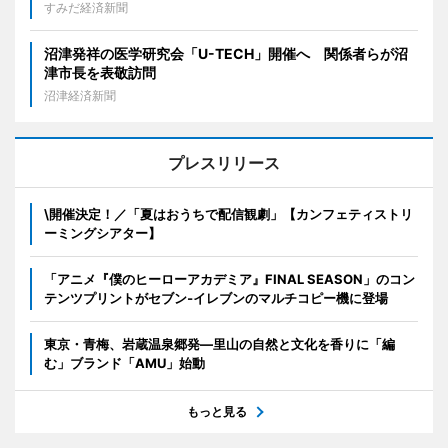
すみだ経済新聞
沼津発祥の医学研究会「U-TECH」開催へ 関係者らが沼
津市長を表敬訪問
沼津経済新聞
プレスリリース
\開催決定！／「夏はおうちで配信観劇」【カンフェティストリ
ーミングシアター】
「アニメ『僕のヒーローアカデミア』FINAL SEASON」のコン
テンツプリントがセブン‐イレブンのマルチコピー機に登場
東京・青梅、岩蔵温泉郷発―里山の自然と文化を香りに「編
む」ブランド「AMU」始動
もっと見る