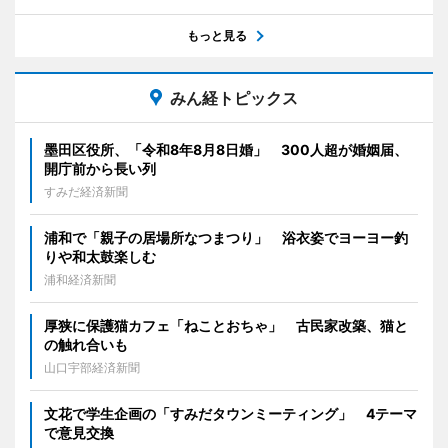
もっと見る
みん経トピックス
墨田区役所、「令和8年8月8日婚」 300人超が婚姻届、
開庁前から長い列
すみだ経済新聞
浦和で「親子の居場所なつまつり」 浴衣姿でヨーヨー釣
りや和太鼓楽しむ
浦和経済新聞
厚狭に保護猫カフェ「ねことおちゃ」 古民家改築、猫と
の触れ合いも
山口宇部経済新聞
文花で学生企画の「すみだタウンミーティング」 4テーマ
で意見交換