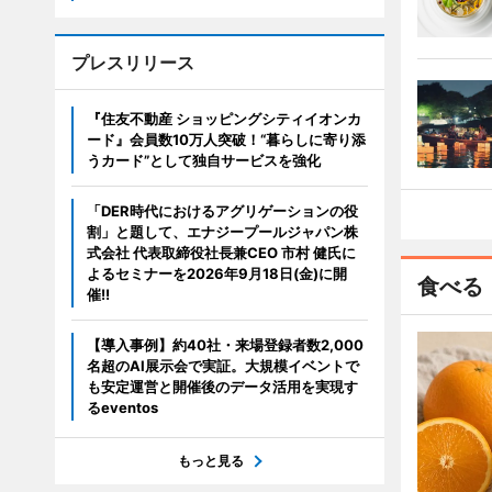
プレスリリース
『住友不動産 ショッピングシティイオンカ
ード』会員数10万人突破！“暮らしに寄り添
うカード”として独自サービスを強化
「DER時代におけるアグリゲーションの役
割」と題して、エナジープールジャパン株
式会社 代表取締役社長兼CEO 市村 健氏に
よるセミナーを2026年9月18日(金)に開
食べる
催!!
【導入事例】約40社・来場登録者数2,000
名超のAI展示会で実証。大規模イベントで
も安定運営と開催後のデータ活用を実現す
るeventos
もっと見る