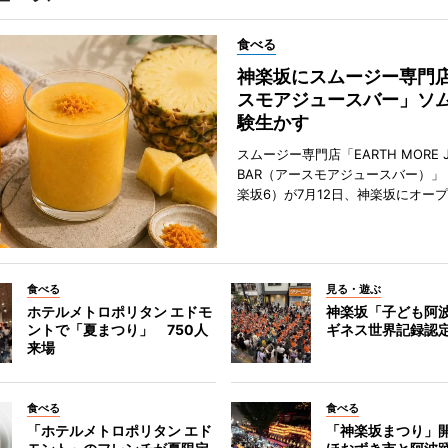
食べる
神楽坂にスムージー専門
スモアジュースバー」ソ
験生かす
スムージー専門店「EARTH MORE J
BAR（アースモアジュースバー）」
楽坂6）が7月12日、神楽坂にオー
食べる
見る・遊ぶ
ホテルメトロポリタン エドモ
神楽坂「子ども阿
ントで「夏まつり」 750人
ギネス世界記録認
来場
食べる
食べる
「ホテルメトロポリタン エド
「神楽坂まつり」