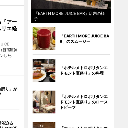
「EARTH MORE JUICE BAR」店内の様
子
店「アー
ムリエ経
「EARTH MORE JUICE BA
R」のスムージー
UICE
（新宿区神
プンした。
「ホテルメトロポリタンエ
ドモント夏祭り」の料理
波踊り」が
定
「ホテルメトロポリタンエ
ドモント夏祭り」のロース
トビーフ
開催迫る