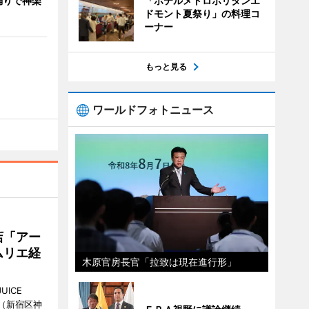
「ホテルメトロポリタンエ
踊りで神楽
ドモント夏祭り」の料理コ
ーナー
もっと見る
ワールドフォトニュース
店「アー
ムリエ経
木原官房長官「拉致は現在進行形」
UICE
（新宿区神