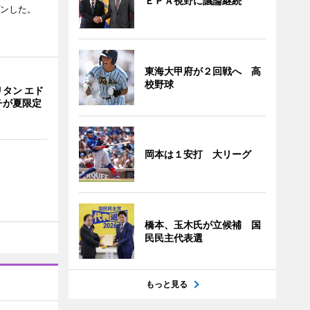
ＥＰＡ視野に議論継続
プンした。
東海大甲府が２回戦へ 高
校野球
タン エド
チが夏限定
岡本は１安打 大リーグ
橋本、玉木氏が立候補 国
民民主代表選
もっと見る