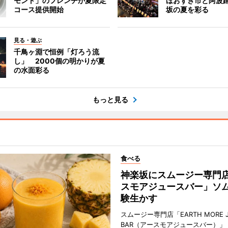
モント」のフレンチが夏限定
ほおずき市と阿波
コース提供開始
坂の夏を彩る
見る・遊ぶ
千鳥ヶ淵で恒例「灯ろう流
し」 2000個の明かりが夏
の水面彩る
もっと見る
食べる
神楽坂にスムージー専門
スモアジュースバー」ソ
験生かす
スムージー専門店「EARTH MORE J
BAR（アースモアジュースバー）」