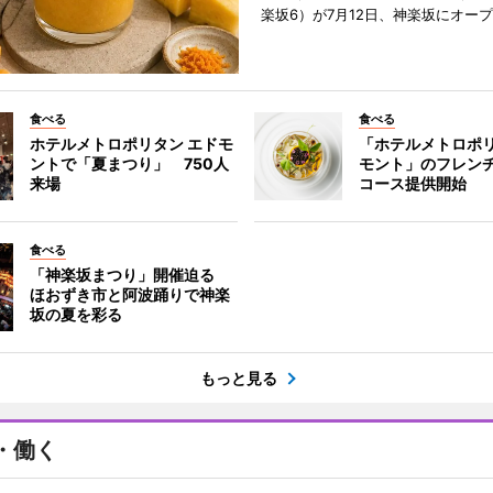
楽坂6）が7月12日、神楽坂にオー
食べる
食べる
ホテルメトロポリタン エドモ
「ホテルメトロポリ
ントで「夏まつり」 750人
モント」のフレン
来場
コース提供開始
食べる
「神楽坂まつり」開催迫る
ほおずき市と阿波踊りで神楽
坂の夏を彩る
もっと見る
・働く