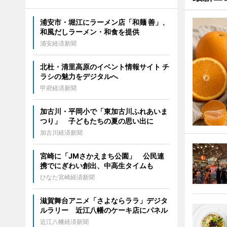
浦安市・堀江にラーメン店「和麺 善」、
和風だしラーメン・和食を提供
浦安経済新聞
北杜・清里高原のイベント情報サイト チ
ラシの魅力をデジタルへ
甲府経済新聞
加古川・平岡小で「東加古川ふれあいま
つり」 子どもたちの夏の思い出に
加古川経済新聞
宮崎に「JMさかえまち公園」 公民連
携でにぎわい創出、中高生タイムも
ひなた宮崎経済新聞
滋賀舞台アニメ「さよならララ」デジタ
ルラリー 近江八幡のケーキ店にパネル
近江八幡経済新聞