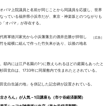
オバマ上院議員と名前が同じことから同議員を応援し、世界
なっている福井県小浜市だが、東京・神楽坂とのつながりも
の「オバマ」が存在する。
代将軍徳川家光から小浜藩藩主の酒井忠勝が拝領し
［広告］
竹を縦横に組んで作った竹矢来があり、以後の地名
、邸内には江戸名園の1つに数えられるほどの庭園もあったと
杉田玄白は、1733年に同屋敷内で生まれたとされている。
田玄白生誕の地」を併記した記念碑が設置されている。
古さろん」が人気－1日講座も（市ケ谷経済新聞）
若手シェフが神楽坂に出店（市ケ谷経済新聞）