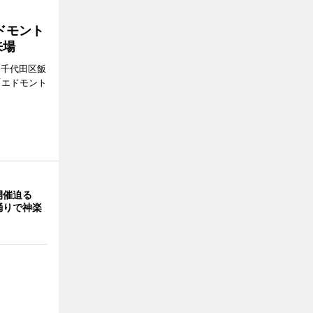
ドモント
来場
（千代田区飯
「エドモント
開催迫る
踊りで神楽