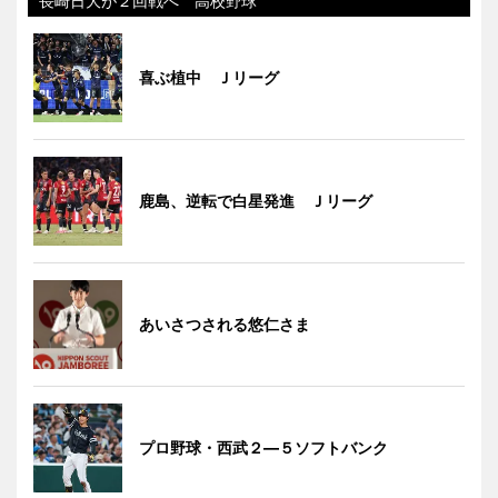
長崎日大が２回戦へ 高校野球
喜ぶ植中 Ｊリーグ
鹿島、逆転で白星発進 Ｊリーグ
あいさつされる悠仁さま
プロ野球・西武２―５ソフトバンク