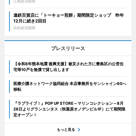
江東経済新聞
遠鉄百貨店に「トーキョー煎餅」期間限定ショップ 昨年
12月に続き2回目
浜松経済新聞
プレスリリース
【令和8年熊本地震 復興支援】被災された方に豊島区の公営住
宅等10戸を無償で貸し出します
医療介護ネットワーク協同組合 本店事務所をサンシャイン60へ
移転
『ラブライブ！』POP UP STORE～マリンコレクション～8月
28日よりグランエンタス（秋葉原オノデンビル1F）にて期間限
定オープン！
もっと見る