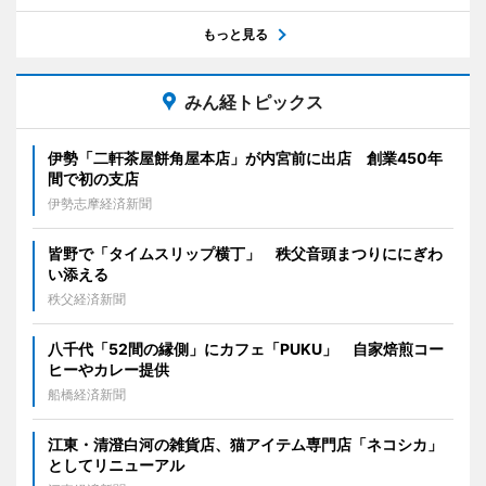
もっと見る
みん経トピックス
伊勢「二軒茶屋餅角屋本店」が内宮前に出店 創業450年
間で初の支店
伊勢志摩経済新聞
皆野で「タイムスリップ横丁」 秩父音頭まつりににぎわ
い添える
秩父経済新聞
八千代「52間の縁側」にカフェ「PUKU」 自家焙煎コー
ヒーやカレー提供
船橋経済新聞
江東・清澄白河の雑貨店、猫アイテム専門店「ネコシカ」
としてリニューアル