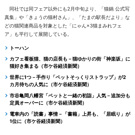
同社では同フェア以外にも2月中旬より、「猫鍋 公式写
真集」や「きょうの猫村さん」、「たまの駅長だより」な
どの猫関連商品を対象とした「にゃん×3猫まみれフェ
ア」も平行して展開している。
トーハン
カフェ看板猫、猫の店長も－猫ゆかりの街「神楽坂」に
猫好き集まる（市ケ谷経済新聞）
世界に1つ－手作り「ペットそっくりストラップ」が2
カ月待ちの人気に（市ケ谷経済新聞）
市谷亀岡八幡宮「ペットと一緒の初詣」人気－追加分も
定員オーバーに（市ケ谷経済新聞）
電車内の「読書」事情－「書籍」上昇も、「居眠り」が
1位に（市ケ谷経済新聞）