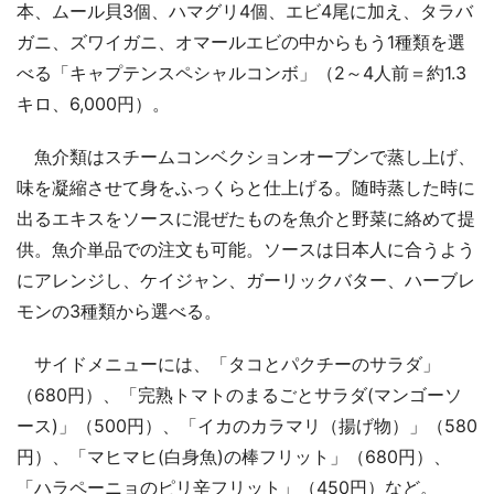
本、ムール貝3個、ハマグリ4個、エビ4尾に加え、タラバ
ガニ、ズワイガニ、オマールエビの中からもう1種類を選
べる「キャプテンスペシャルコンボ」（2～4人前＝約1.3
キロ、6,000円）。
魚介類はスチームコンベクションオーブンで蒸し上げ、
味を凝縮させて身をふっくらと仕上げる。随時蒸した時に
出るエキスをソースに混ぜたものを魚介と野菜に絡めて提
供。魚介単品での注文も可能。ソースは日本人に合うよう
にアレンジし、ケイジャン、ガーリックバター、ハーブレ
モンの3種類から選べる。
サイドメニューには、「タコとパクチーのサラダ」
（680円）、「完熟トマトのまるごとサラダ(マンゴーソ
ース)」（500円）、「イカのカラマリ（揚げ物）」（580
円）、「マヒマヒ(白身魚)の棒フリット」（680円）、
「ハラペーニョのピリ辛フリット」（450円）など。