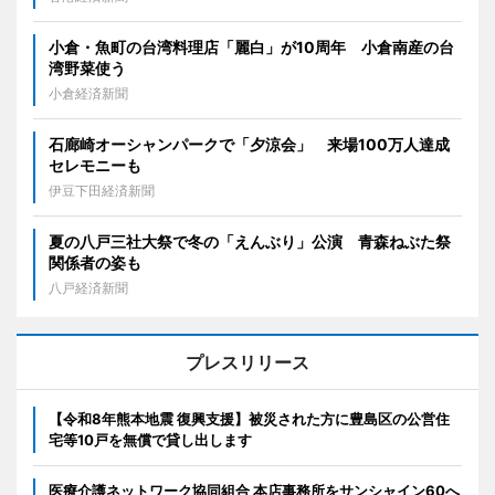
小倉・魚町の台湾料理店「麗白」が10周年 小倉南産の台
湾野菜使う
小倉経済新聞
石廊崎オーシャンパークで「夕涼会」 来場100万人達成
セレモニーも
伊豆下田経済新聞
夏の八戸三社大祭で冬の「えんぶり」公演 青森ねぶた祭
関係者の姿も
八戸経済新聞
プレスリリース
【令和8年熊本地震 復興支援】被災された方に豊島区の公営住
宅等10戸を無償で貸し出します
医療介護ネットワーク協同組合 本店事務所をサンシャイン60へ