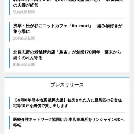
の夫婦が経営
弘前経済新聞
浅草・松が谷にニットカフェ「ito-mori」 編み物好きが
集う場に
浅草経済新聞
北習志野の老舗精肉店「鳥吉」が創業170周年 幕末から
続くのれん守る
船橋経済新聞
プレスリリース
【令和8年熊本地震 復興支援】被災された方に豊島区の公営住
宅等10戸を無償で貸し出します
医療介護ネットワーク協同組合 本店事務所をサンシャイン60へ
移転