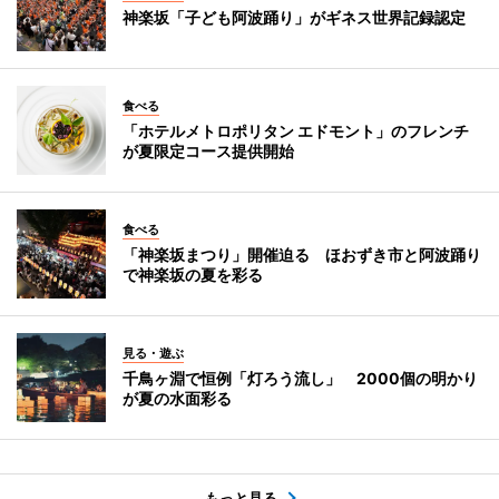
神楽坂「子ども阿波踊り」がギネス世界記録認定
食べる
「ホテルメトロポリタン エドモント」のフレンチ
が夏限定コース提供開始
食べる
「神楽坂まつり」開催迫る ほおずき市と阿波踊り
で神楽坂の夏を彩る
見る・遊ぶ
千鳥ヶ淵で恒例「灯ろう流し」 2000個の明かり
が夏の水面彩る
もっと見る