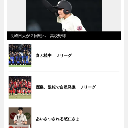
長崎日大が２回戦へ 高校野球
喜ぶ植中 Ｊリーグ
鹿島、逆転で白星発進 Ｊリーグ
あいさつされる悠仁さま