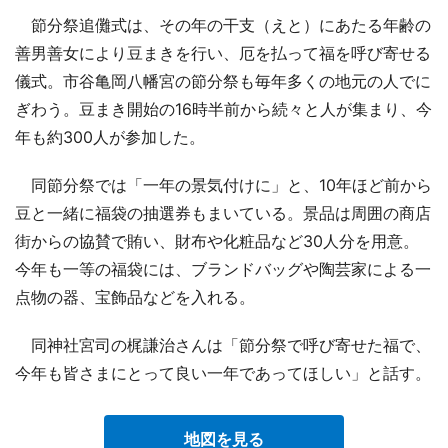
節分祭追儺式は、その年の干支（えと）にあたる年齢の
善男善女により豆まきを行い、厄を払って福を呼び寄せる
儀式。市谷亀岡八幡宮の節分祭も毎年多くの地元の人でに
ぎわう。豆まき開始の16時半前から続々と人が集まり、今
年も約300人が参加した。
同節分祭では「一年の景気付けに」と、10年ほど前から
豆と一緒に福袋の抽選券もまいている。景品は周囲の商店
街からの協賛で賄い、財布や化粧品など30人分を用意。
今年も一等の福袋には、ブランドバッグや陶芸家による一
点物の器、宝飾品などを入れる。
同神社宮司の梶謙治さんは「節分祭で呼び寄せた福で、
今年も皆さまにとって良い一年であってほしい」と話す。
地図を見る