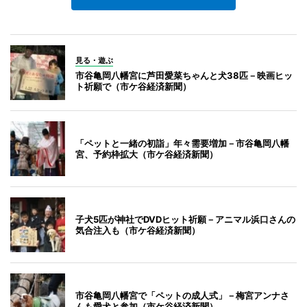
見る・遊ぶ
市谷亀岡八幡宮に芦田愛菜ちゃんと犬38匹－映画ヒッ
ト祈願で（市ケ谷経済新聞）
「ペットと一緒の初詣」年々需要増加－市谷亀岡八幡
宮、予約枠拡大（市ケ谷経済新聞）
子犬5匹が神社でDVDヒット祈願－アニマル浜口さんの
気合注入も（市ケ谷経済新聞）
市谷亀岡八幡宮で「ペットの成人式」－梅宮アンナさ
んも愛犬と参加（市ケ谷経済新聞）