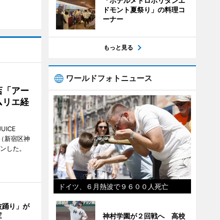
「ホテルメトロポリタンエ
ドモント夏祭り」の料理コ
ーナー
もっと見る
ワールドフォトニュース
店「アー
ムリエ経
UICE
（新宿区神
プンした。
ドイツ、６月熱波で９６００人死亡
波踊り」が
定
神村学園が２回戦へ 高校