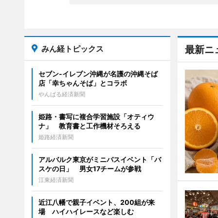
みん経トピックス
最新ニ
セブン‐イレブン沖縄が名護の沖縄そば
店「幸ちゃんそば」とコラボ
やんばる経済新聞
姫路・書写に複合学習施設「オティウ
ナ」 教育書と工作機材そろえる
姫路経済新聞
アルバルク東京がミニバスイベント「バ
スケの日」 男女17チームが参戦
江東経済新聞
近江八幡で親子イベント、200組が来
場 ハイハイレースなど楽しむ