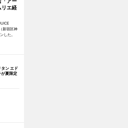
店「アー
ムリエ経
UICE
（新宿区神
プンした。
タン エド
チが夏限定