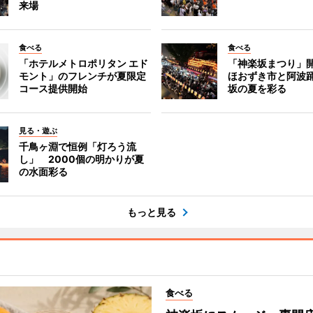
来場
食べる
食べる
「ホテルメトロポリタン エド
「神楽坂まつり」
モント」のフレンチが夏限定
ほおずき市と阿波
コース提供開始
坂の夏を彩る
見る・遊ぶ
千鳥ヶ淵で恒例「灯ろう流
し」 2000個の明かりが夏
の水面彩る
もっと見る
食べる