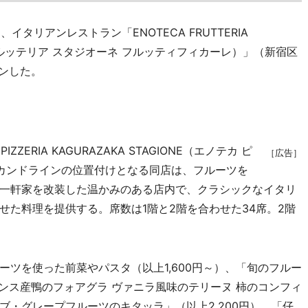
タリアンレストラン「ENOTECA FRUTTERIA
ノテカ フルッテリア スタジオーネ フルッティフィカーレ）」（新宿区
ンした。
ERIA KAGURAZAKA STAGIONE（エノテカ ピ
［広告］
セカンドラインの位置付けとなる同店は、フルーツを
一軒家を改装した温かみのある店内で、クラシックなイタリ
せた料理を提供する。席数は1階と2階を合わせた34席。2階
ツを使った前菜やパスタ（以上1,600円～）、「旬のフルー
ンス産鴨のフォアグラ ヴァニラ風味のテリーヌ 柿のコンフィ
・グレープフルーツのキタッラ」（以上2,200円）、「仔