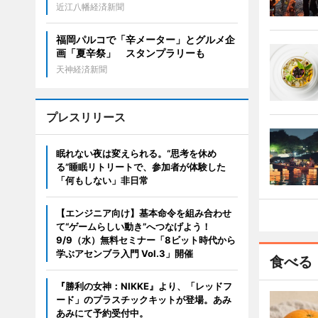
近江八幡経済新聞
福岡パルコで「辛メーター」とグルメ企
画「夏辛祭」 スタンプラリーも
天神経済新聞
プレスリリース
眠れない夜は変えられる。“思考を休め
る”睡眠リトリートで、参加者が体験した
「何もしない」非日常
【エンジニア向け】基本命令を組み合わせ
て“ゲームらしい動き”へつなげよう！
9/9（水）無料セミナー「8ビット時代から
学ぶアセンブラ入門 Vol.3」開催
食べる
『勝利の女神：NIKKE』より、「レッドフ
ード」のプラスチックキットが登場。あみ
あみにて予約受付中。