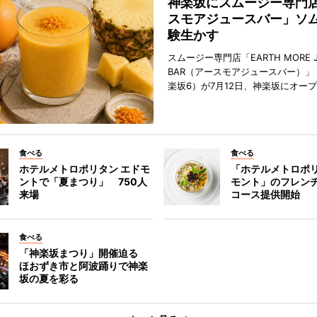
神楽坂にスムージー専門
スモアジュースバー」ソ
験生かす
スムージー専門店「EARTH MORE J
BAR（アースモアジュースバー）」
楽坂6）が7月12日、神楽坂にオー
食べる
食べる
ホテルメトロポリタン エドモ
「ホテルメトロポリ
ントで「夏まつり」 750人
モント」のフレン
来場
コース提供開始
食べる
「神楽坂まつり」開催迫る
ほおずき市と阿波踊りで神楽
坂の夏を彩る