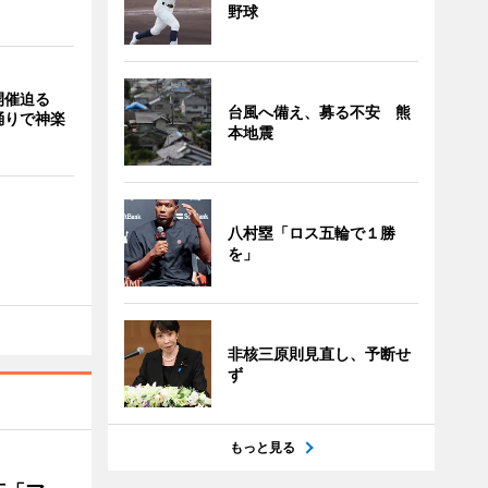
野球
開催迫る
台風へ備え、募る不安 熊
踊りで神楽
本地震
八村塁「ロス五輪で１勝
を」
非核三原則見直し、予断せ
ず
もっと見る