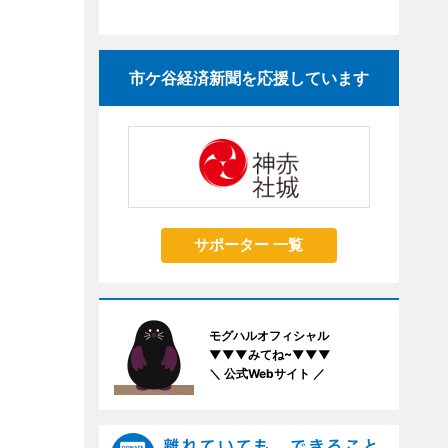
市ケ谷経済新聞を応援しています
サポーター 一覧
モグハルオフィシャル
▼▼▼みてね~▼▼▼
＼ 公式Webサイト ／