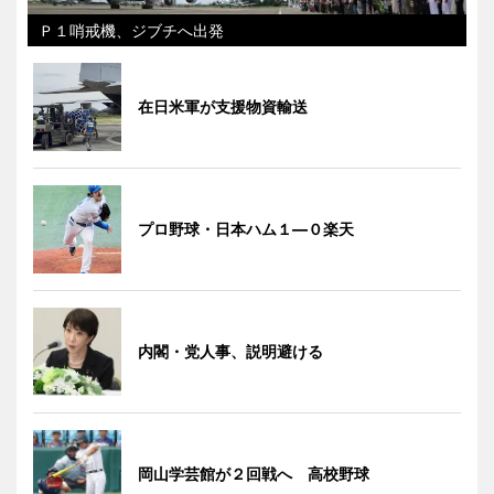
Ｐ１哨戒機、ジブチへ出発
在日米軍が支援物資輸送
プロ野球・日本ハム１―０楽天
内閣・党人事、説明避ける
岡山学芸館が２回戦へ 高校野球