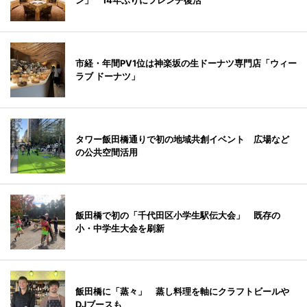
ン」 14年ぶりにフレンチ復活
市経・年間PV1位は神楽坂の生ドーナツ専門店「ウィー
ラブ ドーナツ」
タワー飯田橋通りで初の地域共創イベント 広場など
の公共空間活用
飯田橋で初の「千代田区小学生駅伝大会」 既存の
小・中学生大会を刷新
飯田橋に「蒸々」 蒸し料理を軸にクラフトビールや
DJブースも