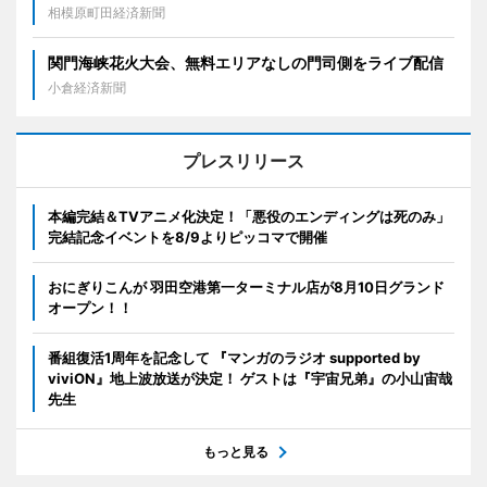
相模原町田経済新聞
関門海峡花火大会、無料エリアなしの門司側をライブ配信
小倉経済新聞
プレスリリース
本編完結＆TVアニメ化決定！「悪役のエンディングは死のみ」
完結記念イベントを8/9よりピッコマで開催
おにぎりこんが 羽田空港第一ターミナル店が8月10日グランド
オープン！！
番組復活1周年を記念して 『マンガのラジオ supported by
viviON』地上波放送が決定！ ゲストは『宇宙兄弟』の小山宙哉
先生
もっと見る