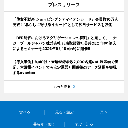
プレスリリース
『住友不動産 ショッピングシティイオンカード』会員数10万人
突破！“暮らしに寄り添うカード”として独自サービスを強化
「DER時代におけるアグリゲーションの役割」と題して、エナ
ジープールジャパン株式会社 代表取締役社長兼CEO 市村 健氏
によるセミナーを2026年9月18日(金)に開催!!
【導入事例】約40社・来場登録者数2,000名超のAI展示会で実
証。大規模イベントでも安定運営と開催後のデータ活用を実現
するeventos
もっと見る
食べる
見る・遊ぶ
買う
暮らす・働く
学ぶ・知る