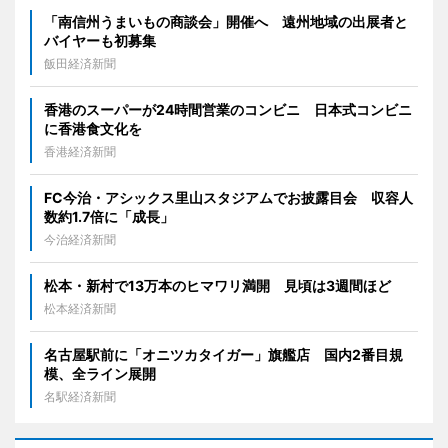
「南信州うまいもの商談会」開催へ 遠州地域の出展者と
バイヤーも初募集
飯田経済新聞
香港のスーパーが24時間営業のコンビニ 日本式コンビニ
に香港食文化を
香港経済新聞
FC今治・アシックス里山スタジアムでお披露目会 収容人
数約1.7倍に「成長」
今治経済新聞
松本・新村で13万本のヒマワリ満開 見頃は3週間ほど
松本経済新聞
名古屋駅前に「オニツカタイガー」旗艦店 国内2番目規
模、全ライン展開
名駅経済新聞