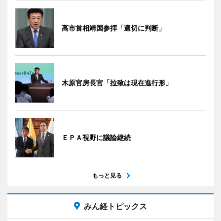
高市首相靖国参拝「適切に判断」
木原官房長官「拉致は現在進行形」
ＥＰＡ視野に議論継続
もっと見る
みん経トピックス