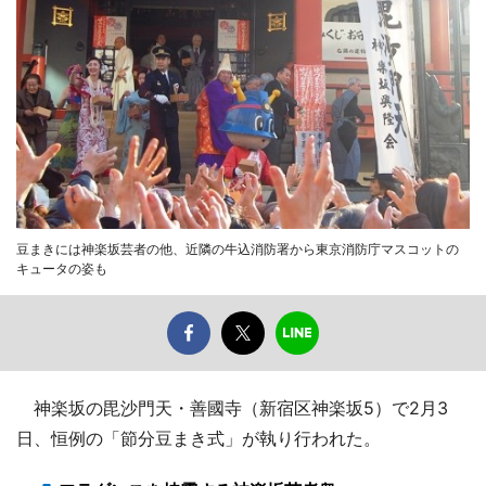
豆まきには神楽坂芸者の他、近隣の牛込消防署から東京消防庁マスコットの
キュータの姿も
神楽坂の毘沙門天・善國寺（新宿区神楽坂5）で2月3
日、恒例の「節分豆まき式」が執り行われた。