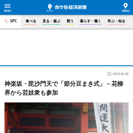
33°C
食べる
見る・遊ぶ
買う
暮らす・働く
学ぶ・知る
2010.02.03
神楽坂・毘沙門天で「節分豆まき式」－花柳
界から芸妓衆も参加