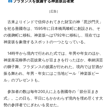
フラダンスを披露する神楽坂芸者衆
［広告］
古来よりインドで信仰されてきた財宝の神「毘沙門天」
を祀る善國寺は、1595年に日本橋馬喰町に創設され、そ
の後麹町に移転。神楽坂へは1792年に移転し、現在では
神楽坂を象徴するスポットの一つとなっている。
14時半から境内で行われた式では、年男や年女のほか、
神楽座花柳界の芸妓衆らが豆まきを行ったほか、奉納演芸
の獅子舞、フラダンスの披露が行われた。境内では甘酒が
振る舞われ、年男・年女にはご当地ビール「神楽坂ビー
ル」のプレゼントも。
参加者の数は毎年200人に上る善國寺の「節分豆まき
式」。この日も、平日にもかかわらず境内を埋め尽くす大
勢の参拝者でにぎわいを見せた。