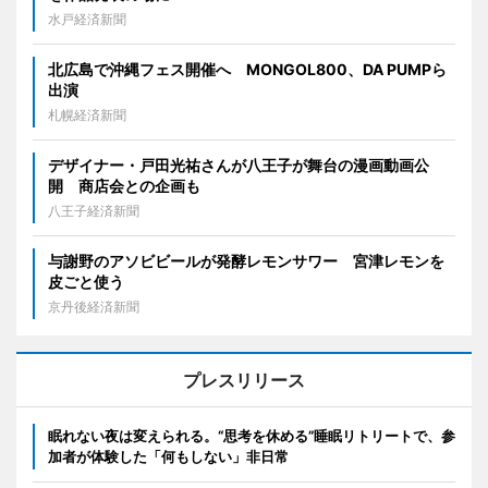
水戸経済新聞
北広島で沖縄フェス開催へ MONGOL800、DA PUMPら
出演
札幌経済新聞
デザイナー・戸田光祐さんが八王子が舞台の漫画動画公
開 商店会との企画も
八王子経済新聞
与謝野のアソビビールが発酵レモンサワー 宮津レモンを
皮ごと使う
京丹後経済新聞
プレスリリース
眠れない夜は変えられる。“思考を休める”睡眠リトリートで、参
加者が体験した「何もしない」非日常