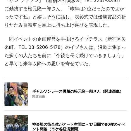
「サン ファソン」（新宿区神楽坂3、TEL 3267-3316）
に勤務する松元隆一郎さん。「昨年は2位だったのでよか
ったですね」と嬉しそうに話し、表彰式では優勝賞品の折
りたたみ自転車を頭上に持ち上げ喜びを表現した。
同イベントの企画運営を手掛けるイブテラス（新宿区矢
来町、TEL
03-5206-5178
）のイブさんは、沿道に集まっ
た多くの人たちを前に「今後も長く続けていきましょう」
と早くも来年以降への思いを寄せていた。
ギャルソンレース優勝の松元隆一郎さん（関連画像）
関連画像
神楽坂の街全体がアート空間に－17日間で80種のイベ
ント開催（市ケ谷経済新聞）