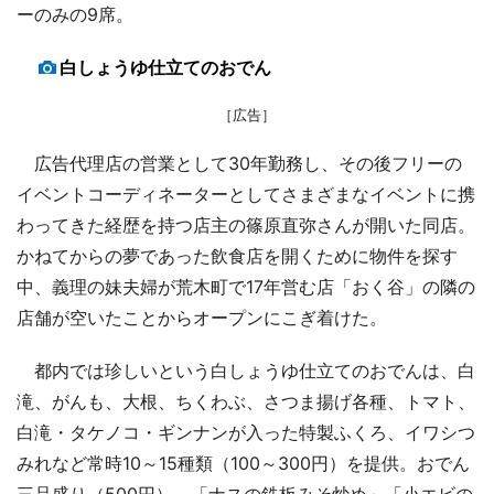
ーのみの9席。
白しょうゆ仕立てのおでん
［広告］
広告代理店の営業として30年勤務し、その後フリーの
イベントコーディネーターとしてさまざまなイベントに携
わってきた経歴を持つ店主の篠原直弥さんが開いた同店。
かねてからの夢であった飲食店を開くために物件を探す
中、義理の妹夫婦が荒木町で17年営む店「おく谷」の隣の
店舗が空いたことからオープンにこぎ着けた。
都内では珍しいという白しょうゆ仕立てのおでんは、白
滝、がんも、大根、ちくわぶ、さつま揚げ各種、トマト、
白滝・タケノコ・ギンナンが入った特製ふくろ、イワシつ
みれなど常時10～15種類（100～300円）を提供。おでん
三品盛り（500円）、「ナスの鉄板みそ炒め」「小エビの