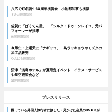
八広で町名誕生60周年祝賀会 小池都知事も祝福
すみだ経済新聞
佐賀に「ばくてん屋」 「シルク・ドゥ・ソレイユ」元パ
フォーマーが指導
佐賀経済新聞
今帰仁・上運天に「ナギッコ」 島ラッキョウやモズクの
加工品販売
やんばる経済新聞
沼津「淡島ホテル」が夏限定イベント イラストサービス
や星空観望会など
沼津経済新聞
プレスリリース
困っている外国人旅行者に接した・見かけた会員の95.6％が