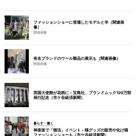
ファッションショーに登場したモデルと羊（関連画
像）
関連画像
有名ブランドのウール製品の展示も（関連画像）
関連画像
英国大使館が花柄に－宝島社、ブランドムック120万部
発行記念（市ケ谷経済新聞）
暮らす・働く
神楽坂で「猫活」イベント－猫グッズの販売や化け猫
ファッションショーも（市ケ谷経済新聞）