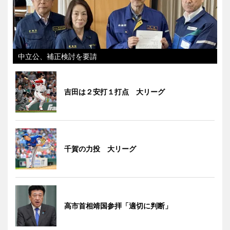
中立公、補正検討を要請
吉田は２安打１打点 大リーグ
千賀の力投 大リーグ
高市首相靖国参拝「適切に判断」