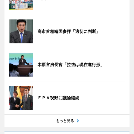
高市首相靖国参拝「適切に判断」
木原官房長官「拉致は現在進行形」
ＥＰＡ視野に議論継続
もっと見る