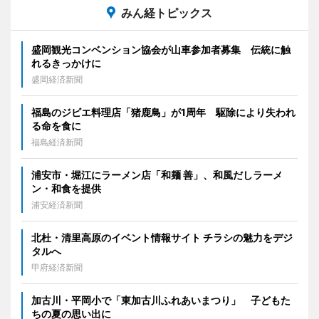
みん経トピックス
盛岡観光コンベンション協会が山車参加者募集 伝統に触
れるきっかけに
盛岡経済新聞
福島のジビエ料理店「猪鹿鳥」が1周年 駆除により失われ
る命を食に
福島経済新聞
浦安市・堀江にラーメン店「和麺 善」、和風だしラーメ
ン・和食を提供
浦安経済新聞
北杜・清里高原のイベント情報サイト チラシの魅力をデジ
タルへ
甲府経済新聞
加古川・平岡小で「東加古川ふれあいまつり」 子どもた
ちの夏の思い出に