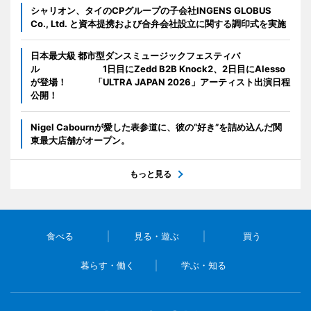
シャリオン、タイのCPグループの子会社INGENS GLOBUS
Co., Ltd. と資本提携および合弁会社設立に関する調印式を実施
日本最大級 都市型ダンスミュージックフェスティバ
ル 1日目にZedd B2B Knock2、2日目にAlesso
が登場！ 「ULTRA JAPAN 2026」アーティスト出演日程
公開！
Nigel Cabournが愛した表参道に、彼の“好き”を詰め込んだ関
東最大店舗がオープン。
もっと見る
食べる
見る・遊ぶ
買う
暮らす・働く
学ぶ・知る